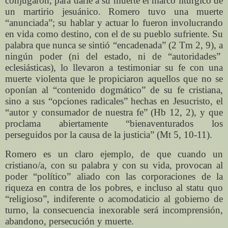
conjugaron, para darle a su muerte el marco litúrgico de
un martirio jesuánico. Romero tuvo una muerte
“anunciada”; su hablar y actuar lo fueron involucrando
en vida como destino, con el de su pueblo sufriente. Su
palabra que nunca se sintió “encadenada” (2 Tm 2, 9), a
ningún poder (ni del estado, ni de “autoridades”
eclesiásticas), lo llevaron a testimoniar su fe con una
muerte violenta que le propiciaron aquellos que no se
oponían al “contenido dogmático” de su fe cristiana,
sino a sus “opciones radicales” hechas en Jesucristo, el
“autor y consumador de nuestra fe” (Hb 12, 2), y que
proclama abiertamente “bienaventurados los
perseguidos por la causa de la justicia” (Mt 5, 10-11).
Romero es un claro ejemplo, de que cuando un
cristiano/a, con su palabra y con su vida, provocan al
poder “político” aliado con las corporaciones de la
riqueza en contra de los pobres, e incluso al statu quo
“religioso”, indiferente o acomodaticio al gobierno de
turno, la consecuencia inexorable será incomprensión,
abandono, persecución y muerte.