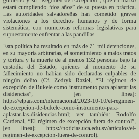
gobierno y su “Régimen de Excepción”, que en marzo
estará cumpliendo “dos años” de su puesta en práctica.
Las autoridades salvadoreñas han cometido graves
violaciones a los derechos humanos y de forma
sistemática, con numerosas reformas legislativas para
supuestamente enfrentar a las pandillas.
Esta política ha resultado en más de 71 mil detenciones,
en su mayoría arbitrarias, el sometimiento a malos tratos
y tortura y la muerte de al menos 132 personas bajo la
custodia del Estado, quienes al momento de su
fallecimiento no habían sido declaradas culpables de
ningún delito (Cf. Zedryk Raziel, “El régimen de
excepción de Bukele como instrumento para aplastar las
disidencias”, [en línea]:
https://elpais.com/internacional/2023-10-10/el-regimen-
de-excepcion-de-bukele-como-instrumento-para-
aplastar-las-disidencias.html; ver también: Rodolfo
Cardenal, “El régimen de excepción fuera de control”,
[en línea]: https://noticias.uca.edu.sv/articulos/el-
regimen-de-excepcion-fuera-de-control).