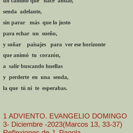
un camino que
hace
andar,
senda
adelante,
sin parar
más
que lo justo
para echar
un
sueño,
y soñar
paisajes
para
ver ese horizonte
que animó
tu
corazón,
a
salir buscando huellas
y
perderte
en
una
senda,
la que
tú ni
te
esperabas.
1 ADVIENTO. EVANGELIO DOMINGO
3- Diciembre -2023(Marcos 13, 33-37)
Reflexiones de J. Pagola