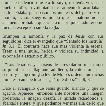
mujer en silencio que era lo suyo, no tenía voz en el
pueblo judío, ni voluntad; el casamiento lo acordaba el
padre. Estaba para servir los intereses del padre y del
marido, y sus suegros, por lo que el matrimonio era
altamente probable que saliera mal y que el adulterio no
fuera la excepción sino la regla.
Irrumpen la armonía y la paz de Jesús con sus
seguidores, dice el evangelio que “Sentado los instruía”
Jn 8,1. El contraste hace aún más violenta la escena.
Traen a una mujer, herida y violada su intimidad, a
exponerla a escarnio público.
“Los letrados y fariseos le presentaron una mujer
sorprendida en flagrante adulterio, la colocaron en el
centro y le dijeron. ¡La ley de Moisés ordena que dichas
mujeres sean apedreadas! ¿Tú qué dices?” Jn8, 3-5
Dice el evangelio que Jesús guardó silencio y que se
agachó. Aparece entonces ante nosotros una imagen
poderosa; la imagen desafía la mirada retándonos a
abarcarla entera, y que podamos ver más allá de lo que