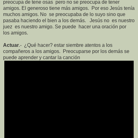
preocupa de tene osas
pero no se preocupa de tener
amigos. El generoso tiene más amigos.
Por eso Jesús tenía
muchos amigos. No
se preocupaba de lo suyo sino que
pasaba haciendo el bien a los demás.
Jesús no
es nuestro
juez
es nuestro amigo. Se puede
hacer una oración por
los amigos.
Actuar
.-
¿Qué hacer? estar siembre
atentos a los
compañeros a los amigos.
Preocuparse por los demás
se
puede aprender y cantar la canción