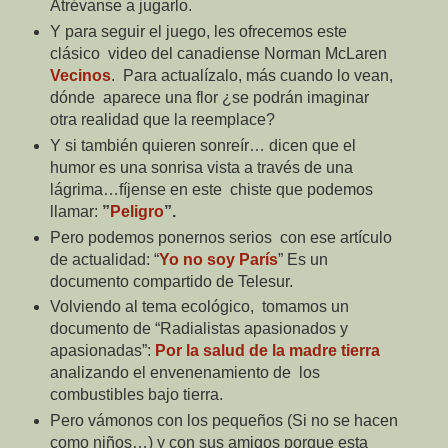
Atrévanse a jugarlo.
Y para seguir el juego, les ofrecemos este
clásico
video del
canadiense
Norman McLaren
Vecinos
.
Para actualízalo, más cuando lo vean,
dónde
aparece una flor ¿se podrán imaginar
otra realidad que la reemplace?
Y si también quieren sonreír… dicen que el
humor es una sonrisa vista a través de una
lágrima…fíjense en este
chiste que podemos
llamar:
”
Peligro
”.
Pero podemos ponernos serios
con ese artículo
de actualidad: “
Yo no soy París
” Es un
documento compartido de Telesur.
Volviendo al tema ecológico,
tomamos un
documento de “Radialistas apasionados y
apasionadas”:
P
or la salud de la madre tierra
analizando el envenenamiento de
los
combustibles bajo tierra.
Pero vámonos con los pequeños (Si no se hacen
como niños…) y con sus amigos porque esta