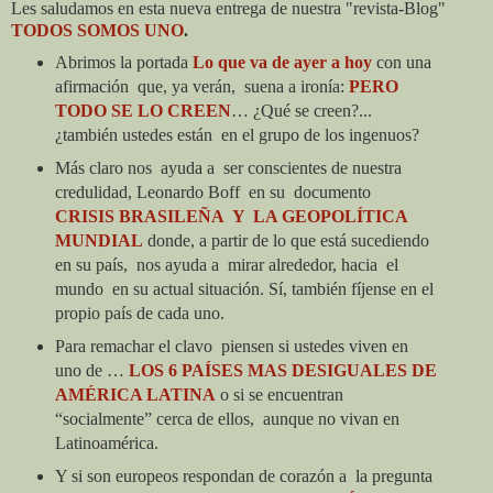
Les saludamos en esta nueva entrega de nuestra "revista-Blog"
TODOS SOMOS UNO
.
Abrimos la portada
Lo que va de ayer a hoy
con una
afirmación
que, ya verán,
suena a ironía:
PERO
TODO SE LO CREEN
… ¿Qué se creen?...
¿también ustedes están
en el grupo de los ingenuos?
Más claro nos
ayuda a
ser conscientes de nuestra
credulidad, Leonardo Boff
en su
documento
CRISIS BRASILEÑA
Y
LA GEOPOLÍTICA
MUNDIAL
donde, a partir de lo que está sucediendo
en su país,
nos ayuda a
mirar alrededor, hacia
el
mundo
en su actual situación. Sí, también fíjense en el
propio país de cada uno.
Para remachar el clavo
piensen si ustedes viven en
uno de …
LOS 6 PAÍSES MAS DESIGUALES DE
AMÉRICA LATINA
o si se encuentran
“socialmente” cerca de ellos,
aunque no vivan en
Latinoamérica.
Y si son europeos respondan de corazón a
la pregunta