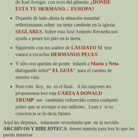
de Jo
s
é Arregui
con ecos del génesis
:
¿DÓNDE
ESTÁ TU HERMANO… EUROPA?
Dejando de lado ahora la situación mundial
reflexionamos sobre
un tema candente en la iglesia
SEGLARES
.
Sobre esto José Antonio Revuelta nos
ayuda a poner los pies en la tierra.
Siguiendo con los audios de
LAUDATO SI
hoy
vamos a escuchar
HERMANOS PECES
Y sólo nos quedan de postre
infantil a
Mario y Neta
dialogando sobre
” EL GUIA
”
para el camino de
nuestra vida.
Pero esto
hoy,
no
es el final.
A los mayores les
proponemos leer esta
CARTA A DONALD
TRUMP
ese
candidato enfurecido contra cualquier
pobre que se acerque a sus millones.
Lean y
si su
conciencia se lo dicta firmen
Aquí les dejamos,
solamente recordando que
en la sección
ARCHIVOS Y BIBLIOTECA
tienen materia para leer lo que les
pueda interesar.