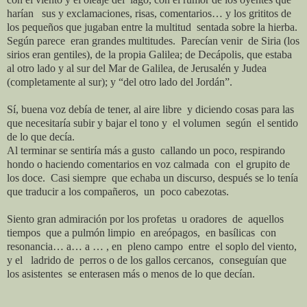
harían
sus y exclamaciones, risas, comentarios… y los grititos de
los pequeños que jugaban entre la multitud
sentada sobre la hierba.
Según parece
eran grandes multitudes.
Parecían venir
de Siria (los
sirios eran gentiles), de la propia Galilea; de Decápolis, que estaba
al otro lado y al sur del Mar de Galilea, de Jerusalén y Judea
(completamente al sur); y “del otro lado del Jordán”.
Sí, buena voz debía de tener, al aire libre
y diciendo cosas para las
que necesitaría subir y bajar el tono y
el volumen
según
el sentido
de lo que decía.
Al terminar se sentiría más a gusto
callando un poco, respirando
hondo o haciendo comentarios en voz calmada
con
el grupito de
los doce.
Casi siempre
que echaba un discurso, después se lo tenía
que traducir a los compañeros,
un
poco cabezotas.
Siento gran admiración por los profetas
u oradores
de
aquellos
tiempos
que a pulmón limpio
en areópagos,
en basílicas
con
resonancia… a… a … , en
pleno campo
entre
el soplo del viento,
y el
ladrido de
perros o de los gallos cercanos,
conseguían que
los asistentes
se enterasen más o menos de lo que decían.