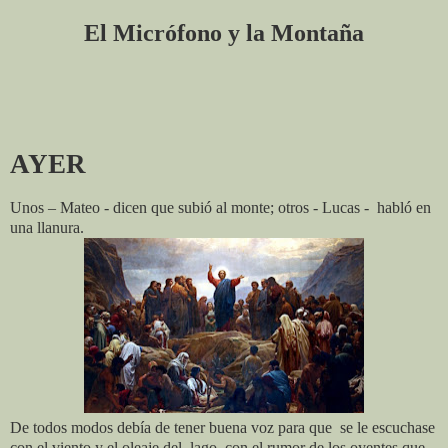
El Micrófono y la Montaña
AYER
Unos – Mateo - dicen que subió al monte; otros - Lucas -
habló en
una llanura.
De todos modos debía de tener buena voz para que
se le escuchase
con el viento y el oleaje del
lago, con el rumor de los oyentes que