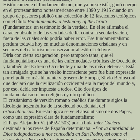
Históricamente el fundamentalismo, que ya pre-existía, ganó cuerpo
en el protestantismo norteamericano entre 1890 y 1915 cuando un
grupo de pastores publicó una colección de 12 fascículos teológicos
con el título
Fundamentals: a testimony of theThruth
(Fundamentos: un testimonio de la verdad). En él se afirmaba el
carácter absoluto de las verdades de fe, contra la secularización,
fuera de las cuales solo podría haber error. Ese fundamentalismo
perdura todavía hoy en muchas denominaciones cristianas y en
sectores del catolicismo conservador al estilo Lefebvre.
Diría con cierta exageración, pero tampoco tanta, que el
fundamentalismo es una de las enfermedades crónicas de Occidente
y también del Extremo Occidente y una de las más deletéreas. Está
tan arraigada que se ha vuelto inconsciente pero fue bien expresada
por el político más hilarante y grosero de Europa, Silvio Berlusconi,
que declaró que la civilización occidental era la mejor del mundo y,
por eso, debía ser impuesta a todos. Cito dos tipos de
fundamentalismo: uno religioso y otro político.
El cristianismo de versión romano-católica fue durante siglos la
ideología hegemónica de la sociedad occidental, del
orbiscatholicus
. En esta lógica se ve el absolutismo de dos Papas,
como una expresión clara de fundamentalismo.
El Papa Alejandro VI (l492-1503) por la bula
Inter Caetera
destinada a los reyes de España determinaba: «
Por la autoridad de
Dios todopoderoso a nos concedida en San Pedro, así como el
vicariato de Jesucristo, os donamos, concedemos y entregamos con