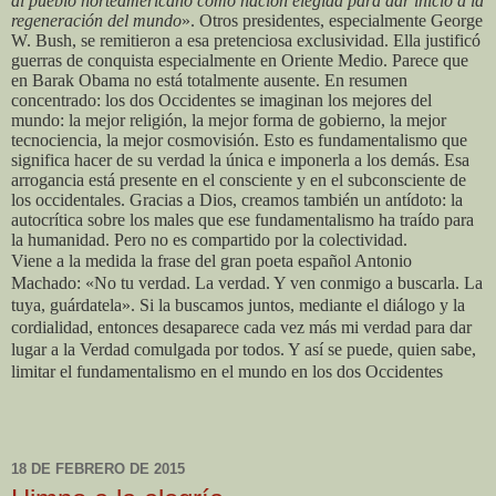
al pueblo norteamericano como nación elegida para dar inicio a la
regeneración del mundo
». Otros presidentes, especialmente George
W. Bush, se remitieron a esa pretenciosa exclusividad. Ella justificó
guerras de conquista especialmente en Oriente Medio. Parece que
en Barak Obama no está totalmente ausente. En resumen
concentrado: los dos Occidentes se imaginan los mejores del
mundo: la mejor religión, la mejor forma de gobierno, la mejor
tecnociencia, la mejor cosmovisión. Esto es fundamentalismo que
significa hacer de su verdad la única e imponerla a los demás. Esa
arrogancia está presente en el consciente y en el subconsciente de
los occidentales. Gracias a Dios, creamos también un antídoto: la
autocrítica sobre los males que ese fundamentalismo ha traído para
la humanidad. Pero no es compartido por la colectividad.
Viene a la medida la frase del gran poeta español Antonio
Machado: «No tu verdad. La verdad. Y ven conmigo a buscarla. La
tuya, guárdatela». Si la buscamos juntos, mediante el diálogo y la
cordialidad, entonces desaparece cada vez más mi verdad para dar
lugar a la Verdad comulgada por todos. Y así se puede, quien sabe,
limitar el fundamentalismo en el mundo en los dos Occidentes
18 DE FEBRERO DE 2015