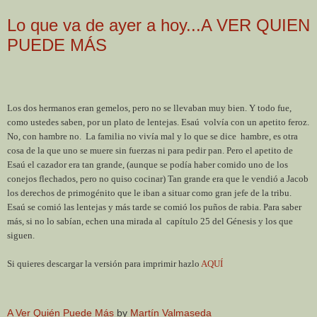
Lo que va de ayer a hoy...A VER QUIEN
PUEDE MÁS
Los dos hermanos eran gemelos, pero no se llevaban muy bien. Y todo fue,
como ustedes saben, por un plato de lentejas. Esaú
volvía con un apetito feroz.
No, con hambre no.
La familia no vivía mal y lo que se dice
hambre, es otra
cosa de la que uno se muere sin fuerzas ni para pedir pan. Pero el apetito de
Esaú el cazador era tan grande, (aunque se podía haber comido uno de los
conejos flechados, pero no quiso cocinar) Tan grande era que le vendió a Jacob
los derechos de primogénito que le iban a situar como gran jefe de la tribu.
Esaú se comió las lentejas y más tarde se comió los puños de rabia. Para saber
más, si no lo sabían, echen una mirada al
capítulo 25 del Génesis y los que
siguen.
Si quieres descargar la versión para imprimir hazlo
AQUÍ
A Ver Quién Puede Más
by
Martín Valmaseda