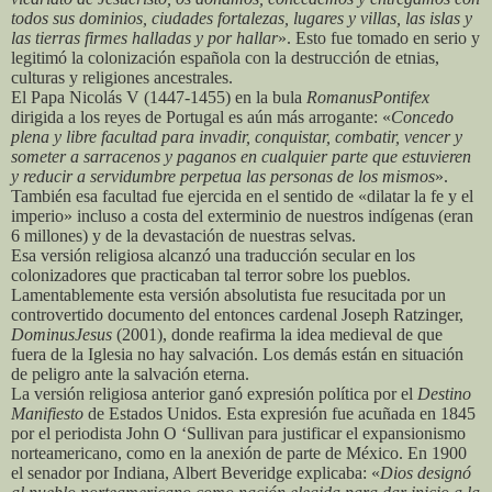
todos sus dominios, ciudades fortalezas, lugares y villas, las islas y
las tierras firmes halladas y por hallar
». Esto fue tomado en serio y
legitimó la colonización española con la destrucción de etnias,
culturas y religiones ancestrales.
El Papa Nicolás V (1447-1455) en la bula
RomanusPontifex
dirigida a los reyes de Portugal es aún más arrogante: «
Concedo
plena y libre facultad para invadir, conquistar, combatir, vencer y
someter a sarracenos y paganos en cualquier parte que estuvieren
y reducir a servidumbre perpetua las personas de los mismos
».
También esa facultad fue ejercida en el sentido de «dilatar la fe y el
imperio» incluso a costa del exterminio de nuestros indígenas (eran
6 millones) y de la devastación de nuestras selvas.
Esa versión religiosa alcanzó una traducción secular en los
colonizadores que practicaban tal terror sobre los pueblos.
Lamentablemente esta versión absolutista fue resucitada por un
controvertido documento del entonces cardenal Joseph Ratzinger,
DominusJesus
(2001), donde reafirma la idea medieval de que
fuera de la Iglesia no hay salvación. Los demás están en situación
de peligro ante la salvación eterna.
La versión religiosa anterior ganó expresión política por el
Destino
Manifiesto
de Estados Unidos. Esta expresión fue acuñada en 1845
por el periodista John O ‘Sullivan para justificar el expansionismo
norteamericano, como en la anexión de parte de México. En 1900
el senador por Indiana, Albert Beveridge explicaba: «
Dios designó