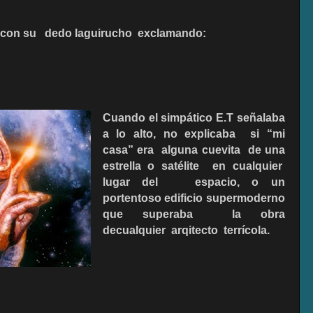
 con su
dedo laguirucho
exclamando:
Cuando el simpático E.T señalaba
a lo alto, no explicaba
si “mi
casa” era
alguna cuevita
de una
estrella o satélite
en cualquier
lugar del
espacio, o un
portentoso edificio supermoderno
que superaba
la obra
decualquier
arqitecto
terrícola.