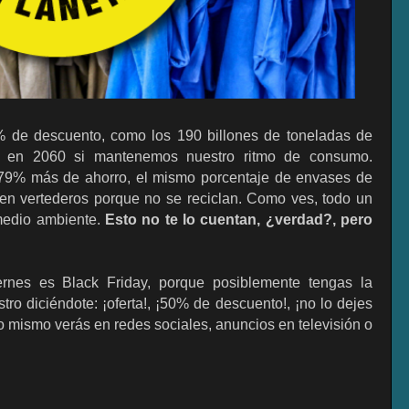
% de descuento, como los 190 billones de toneladas de
s en 2060 si mantenemos nuestro ritmo de consumo.
79% más de ahorro, el mismo porcentaje de envases de
 en vertederos porque no se reciclan. Como ves, todo un
medio ambiente.
Esto no te lo cuentan, ¿verdad?, pero
nes es Black Friday, porque posiblemente tengas la
ro diciéndote: ¡oferta!, ¡50% de descuento!, ¡no lo dejes
lo mismo verás en redes sociales, anuncios en televisión o