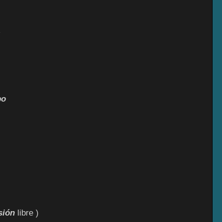
,
bo
rsión
libre )