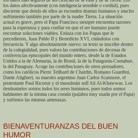
los datos afectivamente (con inteligencia sensible o cordial), pues
discierne que detrás de ellos se esconden dramas humanos y mucho
sufrimiento también por parte de la madre Tierra. La situación
actual es grave, pero el Papa Francisco siempre encuentra razones
para la esperanza y para confiar en que el ser humano puede
encontrar soluciones viables. Enlaza con los Papas que le
precedieron, Juan Pablo II y Benedicto XVI, citándolos con
frecuencia. Y algo absolutamente nuevo: su texto se inscribe dentro
de la colegialidad, pues valora las contribuciones de decenas de
conferencias episcopales del mundo entero, desde la de Estados
Unidos a la de Alemania, la de Brasil, la de la Patagonia-Comahue,
la del Paraguay. Acoge las contribuciones de otros pensadores,
como los católicos Pierre Teilhard de Chardin, Romano Guardini,
Dante Alighieri, su maestro argentino Juan Carlos Scannone, el
protestante Paul Ricoeur y el musulmán sufí Ali Al-Khawwas. Los
destinatarios somos todos los seres humanos, pues todos somos
habitantes de la misma casa común (palabra muy usada por el Papa)
y sufrimos las mismas amenazas.
BIENAVENTURANZAS DEL BUEN
HUMOR