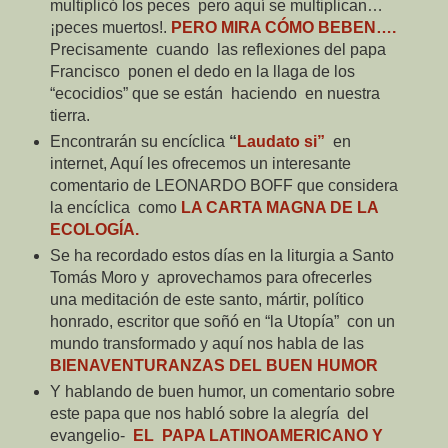
multiplicó los peces
pero aquí se multiplican…
¡peces muertos!.
PERO MIRA CÓMO BEBEN….
Precisamente
cuando
las reflexiones del papa
Francisco
ponen el dedo en la llaga de los
“ecocidios” que se están
haciendo
en nuestra
tierra.
Encontrarán su encíclica
“
Laudato si”
en
internet, Aquí les ofrecemos un interesante
comentario de LEONARDO BOFF que considera
la encíclica
como
LA CARTA MAGNA DE LA
ECOLOGÍA.
Se ha recordado estos días en la liturgia a Santo
Tomás Moro y
aprovechamos para ofrecerles
una meditación de este santo, mártir, político
honrado, escritor que soñó en “la Utopía”
con un
mundo transformado y aquí nos habla de las
BIENAVENTURANZAS DEL BUEN HUMOR
Y hablando de buen humor, un comentario sobre
este papa que nos habló sobre la alegría
del
evangelio-
EL
PAPA LATINOAMERICANO Y