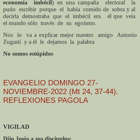
economía
imbécil
) en una campaña
electoral
la
pudo
escribir
porque
el
había
comido de
sobra y al
decirla
demostraba
que
el
imbécil
era
él que
veía
el mundo sólo
través
de
su
egoísmo.
Nos
lo
va a explicar mejor nuestro
amigo
Antonio
Zugasti
y a
é
l
le
dejamos
la
palabra
No somos estúpidos
EVANGELIO DOMINGO 27-
NOVIEMBRE-2022 (Mt 24, 37-44).
REFLEXIONES PAGOLA
VIGILAD
Dijo Jesús a sus discípulos: