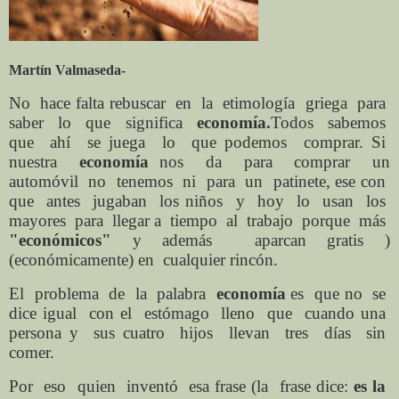
Martín
Valmaseda-
No
hace falta rebuscar
en
la
etimología
griega
para
saber
lo
que
significa
economía.
Todos
sabemos
que
ahí
se juega
lo
que podemos
comprar. Si
nuestra
economía
nos
da
para
comprar
un
automóvil
no
tenemos
ni
para
un
patinete, ese con
que
antes
jugaban
los niños
y
hoy
lo
usan
los
mayores
para
llegar a
tiempo
al
trabajo
porque
más
"económicos"
y además
aparcan gratis )
(económicamente) en
cualquier rincón.
El
problema
de
la
palabra
economía
es
que no
se
dice igual
con el
estómago
lleno
que
cuando una
persona y
sus cuatro
hijos
llevan
tres
días
sin
comer.
Por
eso
quien
inventó
esa frase (la
frase dice:
es la