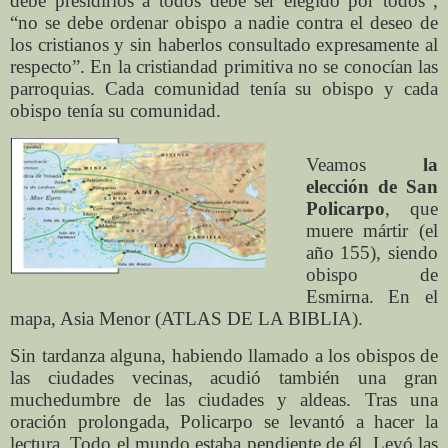
debe presidirlos a todos debe ser elegido por todos”,
“no se debe ordenar obispo a nadie contra el deseo de
los cristianos y sin haberlos consultado expresamente al
respecto”. En la cristiandad primitiva no se conocían las
parroquias. Cada comunidad tenía su obispo y cada
obispo tenía su comunidad.
Veamos
la
elección de San
Policarpo
, que
muere mártir (el
año 155), siendo
obispo de
Esmirna. En el
mapa, Asia Menor (ATLAS DE LA BIBLIA).
Sin tardanza alguna, habiendo llamado a los obispos de
las ciudades vecinas, acudió también una gran
muchedumbre de las ciudades y aldeas. Tras una
oración prolongada, Policarpo se levantó a hacer la
lectura. Todo el mundo estaba pendiente de él. Leyó las