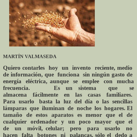
MARTÍN VALMASEDA
Quiero
contarles
hoy
un
invento
reciente, medio
de información, que
funciona
sin
ningún
gasto
de
energía
eléctrica, aunque
se
emplee
con
mucha
frecuencia.
Es
un
sistema
que
se
almacena
fácilmente
en
las
casas
familiares.
Para
usarlo
basta
la
luz
del
día
o
las
sencillas
lámparas
que
iluminan
de
noche
los
hogares. El
tamaño
de
estos
aparatos
es
menor
que
el
de
cualquier
ordenador
y
un
poco
mayor
que
el
de
un
móvil, celular;
pero
para
usarlo
no
hacen
falta
botones
ni
palancas, sólo el
dedo a