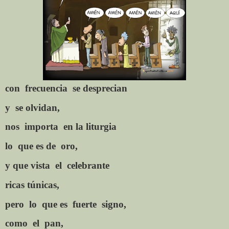
con
frecuencia
se desprecian
y
se olvidan,
nos
importa
en la liturgia
lo
que es de
oro,
y que vista
el
celebrante
ricas túnicas,
pero
lo
que es
fuerte
signo,
como
el
pan,