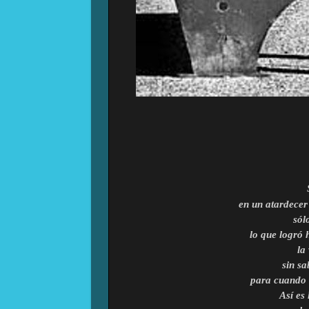
en un atardecer 
sól
lo que logró 
la
sin sa
para cuando 
Así es 