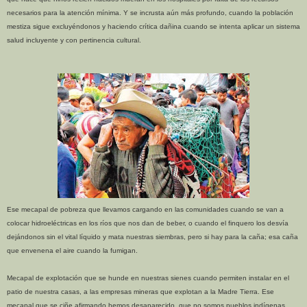
necesarios para la atención mínima. Y se incrusta aún más profundo, cuando la población
mestiza sigue excluyéndonos y haciendo crítica dañina cuando se intenta aplicar un sistema
salud incluyente y con pertinencia cultural.
Ese mecapal de pobreza que llevamos cargando en las comunidades cuando se van a
colocar hidroeléctricas en los ríos que nos dan de beber, o cuando el finquero los desvía
dejándonos sin el vital líquido y mata nuestras siembras, pero si hay para la caña; esa caña
que envenena el aire cuando la fumigan.
Mecapal de explotación que se hunde en nuestras sienes cuando permiten instalar en el
patio de nuestra casas, a las empresas mineras que explotan a la Madre Tierra. Ese
mecapal que se ciñe afirmando hemos desaparecido, que no somos pueblos indígenas