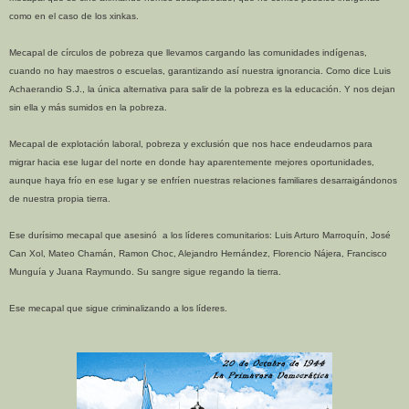
como en el caso de los xinkas.
Mecapal de círculos de pobreza que llevamos cargando las comunidades indígenas,
cuando no hay maestros o escuelas, garantizando así nuestra ignorancia. Como dice Luis
Achaerandio S.J., la única alternativa para salir de la pobreza es la educación. Y nos dejan
sin ella y más sumidos en la pobreza.
Mecapal de explotación laboral, pobreza y exclusión que nos hace endeudarnos para
migrar hacia ese lugar del norte en donde hay aparentemente mejores oportunidades,
aunque haya frío en ese lugar y se enfríen nuestras relaciones familiares desarraigándonos
de nuestra propia tierra.
Ese durísimo mecapal que asesinó a los líderes comunitarios: Luis Arturo Marroquín, José
Can Xol, Mateo Chamán, Ramon Choc, Alejandro Hernández, Florencio Nájera, Francisco
Munguía y Juana Raymundo. Su sangre sigue regando la tierra.
Ese mecapal que sigue criminalizando a los líderes.