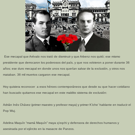
Ese mecapal que Arévalo nos trató de disminuir y que Arbenz nos quitó; ese mismo
presidente que derrocaron los poderosos del país, y que nos volvieron a poner durante 36
años; ese duro mecapal en donde unos nos querían salvar de la exclusión, y otros nos
mataban. 36 mil muertos cargaron ese mecapal.
Hoy quisiera reconocer a esos héroes contemporáneos que desde su que hacer cotidiano
han buscado quitarnos ese mecapal en este maldito sistema de exclusión:
Adrián Inés Chávez (primer maestro y profesor maya) y primer K’iche’ hablante en traducir el
Pop Wuj.
Adelina Maquín “mamá Maquín” maya q’eqchi y defensora de derechos humanos y
asesinada por el ejército en la masacre de Panzos.