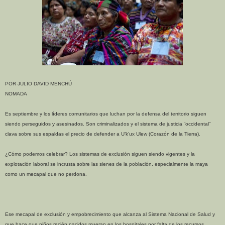
POR JULIO DAVID MENCHÚ
NOMADA
Es septiembre y los líderes comunitarios que luchan por la defensa del territorio siguen
siendo perseguidos y asesinados. Son criminalizados y el sistema de justicia “occidental”
clava sobre sus espaldas el precio de defender a U’k’ux Ulew (Corazón de la Tierra).
¿Cómo podemos celebrar? Los sistemas de exclusión siguen siendo vigentes y la
explotación laboral se incrusta sobre las sienes de la población, especialmente la maya
como un mecapal que no perdona.
Ese mecapal de exclusión y empobrecimiento que alcanza al Sistema Nacional de Salud y
que hace que niños recién nacidos mueran en los hospitales por falta de los recursos