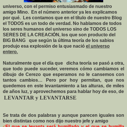
universo, con el permiso entusiasmado de nuestro
amigo Mino.
En el número anterior ya les explicamos
por qué.
Les contamos que en el título de nuestro Blog
el TODOS es un todo de verdad. No hablamos de todos
los seres humanos del universo sino de TODOS
LOS
SERES
DE LA CREACIÓN, los que son producto del
BIG BANG
que según la última teoría de los sabios
produjo esa explosión de la que nació
el universo
entero.
Naturalmente que el día que
dicha teoría se pasó a otra,
que todo puede suceder, veremos cómo cambiamos el
dibujo de Cerezo que esperamos no le cansemos con
tantos cambios… Pero por hoy permitan, que nos
quedemos en este levantamiento a las alturas, de miles
de años luz, y aprovechemos para hablar hoy de eso, de
LEVANTAR
y
LEVANTARSE
Se trata de dos palabras y aunque parecen iguales son
bien distintas como nos dijo nuestro jefe y amigo
<
El que se levanta será humillado y el que se humilla