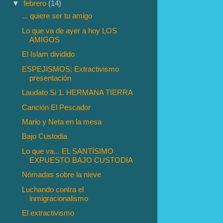
▼
febrero
(14)
... quiere ser tu amigo
Lo que va de ayer a hoy LOS
AMIGOS
El Islam dividido
ESPEJISMOS; Extractivismo
presentación
Laudato Si 1. HERMANA TIERRA
Canción El Pescador
Mario y Neta en la mesa
Bajo Custodia
Lo que va... EL SANTÍSIMO
EXPUESTO BAJO CUSTODIA
Nómadas sobre la nieve
Luchando contra el
inmigracionalismo
El extractivismo