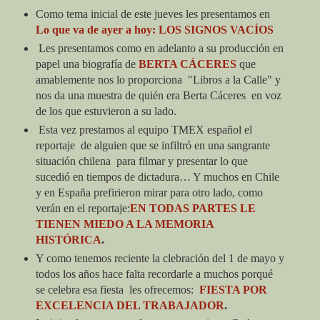
C
omo tema inicial de
este jueves les presenta
mos en
L
o que va de ayer a hoy
:
LOS SIGNOS VACÍOS
Les presentamos como en adelanto a su producción en
papel una biografía de
BERTA CÁCERES
que
amablemente nos lo pro
porciona "Libros a la
Calle" y
nos d
a
una
muestra de quién era Berta C
áceres
en
voz
de
los que estuvieron a su lado.
Esta vez prestamos al equipo TMEX español el
reportaje
de alguien que se infiltró en una sangrante
situación chilena
para filmar y presentar lo que
sucedió en tiempos de dictadura… Y muchos en Chile
y en España prefirieron mirar para o
t
ro lado, como
verán en el reportaje
:
E
N TODAS PARTES
L
E
TIENE
N
MIEDO A LA MEMORIA
HI
STÓRICA
.
Y como tenemos reciente la clebración del 1 de mayo y
todos los años hace falta recordarle a muchos porqué
se celebra esa fiesta
les ofrecemo
s
:
FIESTA POR
EXCELENCIA DEL TRABAJADO
R
.