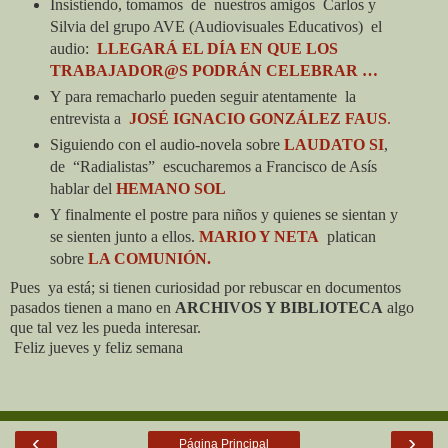
Insistiendo,
t
omamos
de
nuestros amigos
Carlos y
Silvia del grupo AVE (
A
udiovisuales
E
ducativos)
el
audio:
LLEGARÁ EL DÍA EN QUE LOS
TRABAJADOR@S PODRÁN CELEBRAR …
Y para remacharlo pueden seguir atentamente
l
a
entrevista a
JOSÉ IGNACIO GONZÁLEZ FAUS
.
Siguiendo con el audio-novela sobre
LAUDATO SI
,
de
“Radialistas”
escucharemos a Francisco de Asís
hablar del
HEMANO SOL
Y finalmente el postre para niños y quienes se
sientan y
se sienten junto a ellos.
MARIO Y NETA
platican
sobre
LA COMUNIÓN.
Pues
ya está; si tienen curiosidad por
rebuscar en documentos
pasados tienen a mano en
ARCHIVOS Y BIBLIOTECA
algo
que tal vez les pueda interesar.
Feliz jueves y feliz semana
‹
›
Página Principal