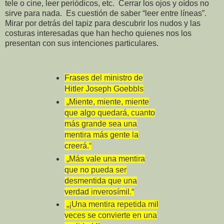
tele o cine, leer periódicos, etc. Cerrar los ojos y oídos no
sirve para nada. Es cuestión de saber “leer entre líneas”.
Mirar por detrás del tapiz para descubrir los nudos y las
costuras interesadas que han hecho quienes nos los
presentan con sus intenciones particulares.
Frases del ministro de
Hitler Joseph Goebbls
„Miente, miente, miente
que algo quedará, cuanto
más grande sea una
mentira más gente la
creerá.“
„Más vale una mentira
que no pueda ser
desmentida que una
verdad inverosímil.“
„¡Una mentira repetida mil
veces se convierte en una