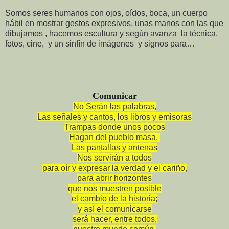
Somos seres humanos con ojos, oídos, boca, un cuerpo
hábil en mostrar gestos expresivos, unas manos con las que
dibujamos , hacemos escultura y según avanza la técnica,
fotos, cine, y un sinfín de imágenes y signos para…
Comunicar
No Serán las palabras,
Las señales y cantos, los libros y emisoras
Trampas donde unos pocos
Hagan del pueblo masa.
Las pantallas y antenas
Nos servirán a todos
para oír y expresar la verdad y el cariño,
para abrir horizontes
que nos muestren posible
el cambio de la historia;
y así el comunicarse
será hacer, entre todos,