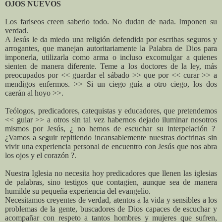
OJOS NUEVOS
Los fariseos creen saberlo todo. No dudan de nada. Imponen su
verdad.
A Jesús le da miedo una religión defendida por escribas seguros y
arrogantes, que manejan autoritariamente la Palabra de Dios para
imponerla, utilizarla como arma o incluso excomulgar a quienes
sienten de manera diferente. Teme a los doctores de la ley, más
preocupados por << guardar el sábado >> que por << curar >> a
mendigos enfermos. >> Si un ciego guía a otro ciego, los dos
caerán al hoyo >>.
Teólogos, predicadores, catequistas y educadores, que pretendemos
<< guiar >> a otros sin tal vez habernos dejado iluminar nosotros
mismos por Jesús, ¿ no hemos de escuchar su interpelación ?
¿Vamos a seguir repitiendo incansablemente nuestras doctrinas sin
vivir una experiencia personal de encuentro con Jesús que nos abra
los ojos y el corazón ?.
Nuestra Iglesia no necesita hoy predicadores que llenen las iglesias
de palabras, sino testigos que contagien, aunque sea de manera
humilde su pequeña experiencia del evangelio.
Necesitamos creyentes de verdad, atentos a la vida y sensibles a los
problemas de la gente, buscadores de Dios capaces de escuchar y
acompañar con respeto a tantos hombres y mujeres que sufren,