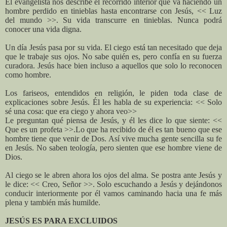
El evangelista nos describe el recorrido interior que va haciendo un
hombre perdido en tinieblas hasta encontrarse con Jesús, << Luz
del mundo >>. Su vida transcurre en tinieblas. Nunca podrá
conocer una vida digna.
Un día Jesús pasa por su vida. El ciego está tan necesitado que deja
que le trabaje sus ojos. No sabe quién es, pero confía en su fuerza
curadora. Jesús hace bien incluso a aquellos que solo lo reconocen
como hombre.
Los fariseos, entendidos en religión, le piden toda clase de
explicaciones sobre Jesús. Él les habla de su experiencia: << Solo
sé una cosa: que era ciego y ahora veo>>
Le preguntan qué piensa de Jesús, y él les dice lo que siente: <<
Que es un profeta >>.Lo que ha recibido de él es tan bueno que ese
hombre tiene que venir de Dos. Así vive mucha gente sencilla su fe
en Jesús. No saben teología, pero sienten que ese hombre viene de
Dios.
Al ciego se le abren ahora los ojos del alma. Se postra ante Jesús y
le dice: << Creo, Señor >>. Solo escuchando a Jesús y dejándonos
conducir interiormente por él vamos caminando hacia una fe más
plena y también más humilde.
JESÚS ES PARA EXCLUIDOS