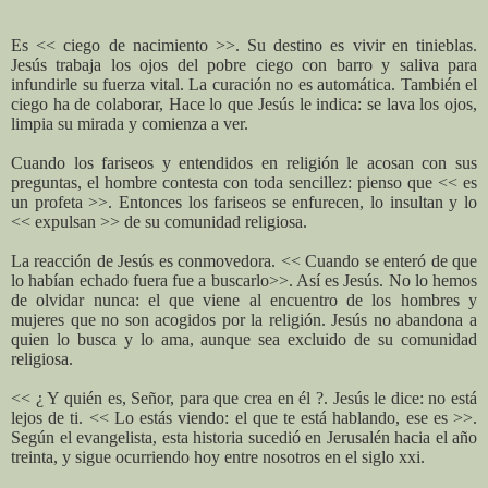
Es << ciego de nacimiento >>. Su destino es vivir en tinieblas.
Jesús trabaja los ojos del pobre ciego con barro y saliva para
infundirle su fuerza vital. La curación no es automática. También el
ciego ha de colaborar, Hace lo que Jesús le indica: se lava los ojos,
limpia su mirada y comienza a ver.
Cuando los fariseos y entendidos en religión le acosan con sus
preguntas, el hombre contesta con toda sencillez: pienso que << es
un profeta >>. Entonces los fariseos se enfurecen, lo insultan y lo
<< expulsan >> de su comunidad religiosa.
La reacción de Jesús es conmovedora. << Cuando se enteró de que
lo habían echado fuera fue a buscarlo>>. Así es Jesús. No lo hemos
de olvidar nunca: el que viene al encuentro de los hombres y
mujeres que no son acogidos por la religión. Jesús no abandona a
quien lo busca y lo ama, aunque sea excluido de su comunidad
religiosa.
<< ¿ Y quién es, Señor, para que crea en él ?. Jesús le dice: no está
lejos de ti. << Lo estás viendo: el que te está hablando, ese es >>.
Según el evangelista, esta historia sucedió en Jerusalén hacia el año
treinta, y sigue ocurriendo hoy entre nosotros en el siglo xxi.