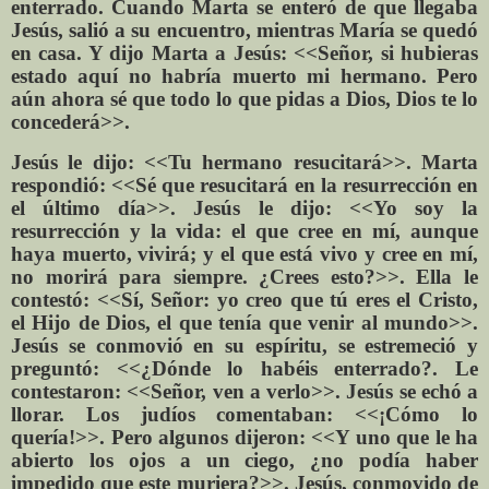
enterrado. Cuando Marta se enteró de que llegaba
Jesús, salió a su encuentro, mientras María se quedó
en casa. Y dijo Marta a Jesús: <<Señor, si hubieras
estado aquí no habría muerto mi hermano. Pero
aún ahora sé que todo lo que pidas a Dios, Dios te lo
concederá>>.
Jesús le dijo: <<Tu hermano resucitará>>. Marta
respondió: <<Sé que resucitará en la resurrección en
el último día>>. Jesús le dijo: <<Yo soy la
resurrección y la vida: el que cree en mí, aunque
haya muerto, vivirá; y el que está vivo y cree en mí,
no morirá para siempre. ¿Crees esto?>>. Ella le
contestó: <<Sí, Señor: yo creo que tú eres el Cristo,
el Hijo de Dios, el que tenía que venir al mundo>>.
Jesús se conmovió en su espíritu, se estremeció y
preguntó: <<¿Dónde lo habéis enterrado?. Le
contestaron: <<Señor, ven a verlo>>. Jesús se echó a
llorar. Los judíos comentaban: <<¡Cómo lo
quería!>>. Pero algunos dijeron: <<Y uno que le ha
abierto los ojos a un ciego, ¿no podía haber
impedido que este muriera?>>. Jesús, conmovido de