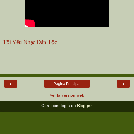
Tôi Yêu Nhạc Dân Tộc
‹
›
Página Principal
Ver la versión web
Con tecnología de
Blogger
.