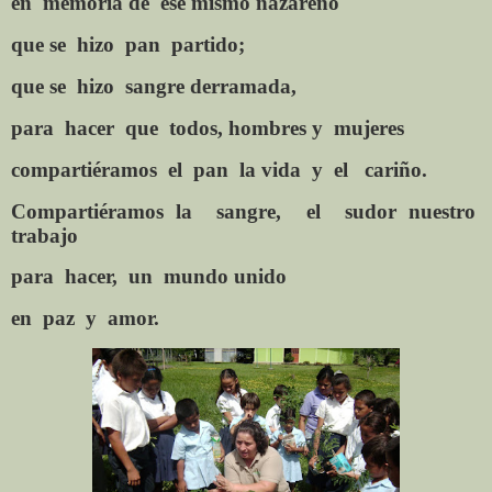
en
memoria de
ese mismo nazareno
que se
hizo
pan
partido;
que se
hizo
sangre derramada,
para
hacer
que
todos, hombres y
mujeres
compartiéramos
el
pan
la vida
y
el
cariño.
Compartiéramos la
sangre,
el
sudor nuestro
trabajo
para
hacer,
un
mundo unido
en
paz
y
amor.