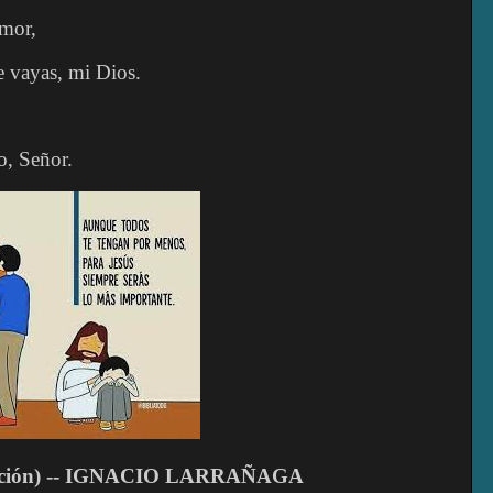
amor,
e vayas, mi Dios.
o, Señor.
ción) -- IGNACIO LARRAÑAGA