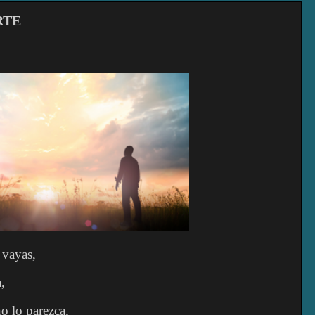
RTE
 vayas,
,
no lo parezca,