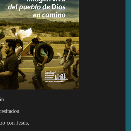
ón
cesitados
ro con Jesús,