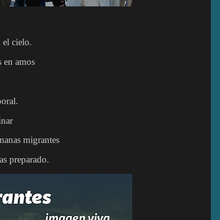
el cielo.
s en amos
oral.
inar
manas migrantes
as preparado.