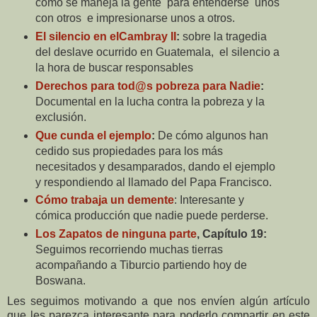
cómo se maneja la gente
para entenderse
unos
con otros
e impresionarse unos a otros.
El silencio en elCambray II
:
sobre la tragedia
del deslave ocurrido en Guatemala,
el silencio a
la hora de buscar responsables
Derechos para tod@s pobreza para Nadie
:
Documental en la lucha contra la pobreza y la
exclusión.
Que cunda el ejemplo
:
De cómo algunos han
cedido sus propiedades para los más
necesitados y desamparados, dando el ejemplo
y respondiendo al llamado del Papa Francisco.
Cómo trabaja un demente
:
Interesante y
cómica producción que nadie puede perderse.
Los Zapatos de ninguna parte
,
Capítulo 19
:
Seguimos recorriendo muchas tierras
acompañando a Tiburcio partiendo hoy de
Boswana.
Les seguimos motivando a que nos envíen algún artículo
que les parezca interesante para poderlo compartir en este