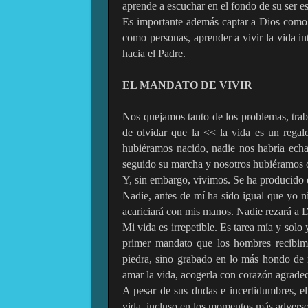
aprende a escuchar en el fondo de su ser e
Es importante además captar a Dios como c
como personas, aprender a vivir la vida i
hacia el Padre.
EL MANDATO DE VIVIR
Nos quejamos tanto de los problemas, traba
de olvidar que la << la vida es un rega
hubiéramos nacido, nadie nos habría echa
seguido su marcha y nosotros hubiéramos o
Y, sin embargo, vivimos. Se ha producido e
Nadie, antes de mí ha sido igual que yo n
acariciará con mis manos. Nadie rezará a 
Mi vida es irrepetible. Es tarea mía y solo
primer mandato que los hombres recibimo
piedra, sino grabado en lo más hondo de n
amar la vida, acogerla con corazón agrade
A pesar de sus dudas e incertidumbres, e
vida, incluso en los momentos más adverso