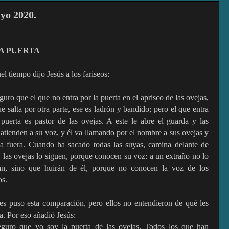
yo 2020.
A PUERTA
l tiempo dijo Jesús a los fariseos:
guro que el que no entra por la puerta en el aprisco de las ovejas,
e salta por otra parte,
ese es ladrón y bandido; pero el que entra
 puerta es pastor de las ovejas. A este le abre el guarda y las
 atienden a su voz, y él va llamando por el nombre a sus ovejas y
ca fuera. Cuando ha sacado todas las suyas, camina delante de
 y las ovejas lo siguen, porque conocen su voz: a un extraño no lo
án, sino que huirán de él, porque no conocen la voz de los
os.
les puso esta comparación, pero ellos no entendieron de qué les
a. Por eso añadió Jesús:
guro que yo soy la puerta de las ovejas. Todos los que han