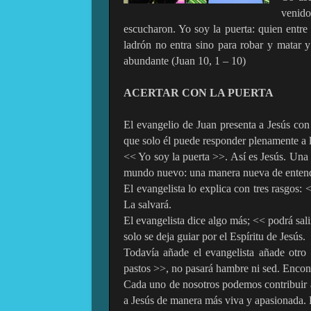
venido
escucharon. Yo soy la puerta: quien entre p
ladrón no entra sino para robar y matar y
abundante (Juan 10, 1 – 10)
ACERTAR CON LA PUERTA
El evangelio de Juan presenta a Jesús con
que solo él puede responder plenamente a 
<< Yo soy la puerta >>. Así es Jesús. Una
mundo nuevo: una manera nueva de entende
El evangelista lo explica con tres rasgos:
La salvará.
El evangelista dice algo más; << podrá sali
solo se deja guiar por el Espíritu de Jesús.
Todavía añade el evangelista añade otro 
pastos >>, no pasará hambre ni sed. Encont
Cada uno de nosotros podemos contribuir a q
a Jesús de manera más viva y apasionada. 