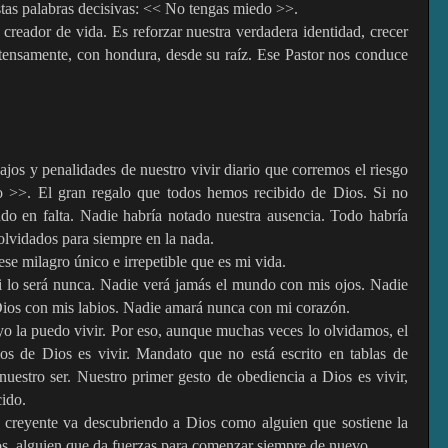
stas palabras decisivas: << No tengas miedo >>.
reador de vida. Es reforzar nuestra verdadera identidad, crecer
ntensamente, con hondura, desde su raíz. Ese Pastor nos conduce
jos y penalidades de nuestro vivir diario que corremos el riesgo
lo >>. El gran regalo que todos hemos recibido de Dios. Si no
do en falta. Nadie habría notado nuestra ausencia. Todo habría
lvidados para siempre en la nada.
se milagro único e irrepetible que es mi vida.
i lo será nunca. Nadie verá jamás el mundo con mis ojos. Nadie
Dios con mis labios. Nadie amará nunca con mi corazón.
 yo la puedo vivir. Por eso, aunque muchas veces lo olvidamos, el
s de Dios es vivir. Mandato que no está escrito en tablas de
uestro ser. Nuestro primer gesto de obediencia a Dios es vivir,
cido.
l creyente va descubriendo a Dios como alguien que sostiene la
s, alguien que da fuerzas para comenzar siempre de nuevo.