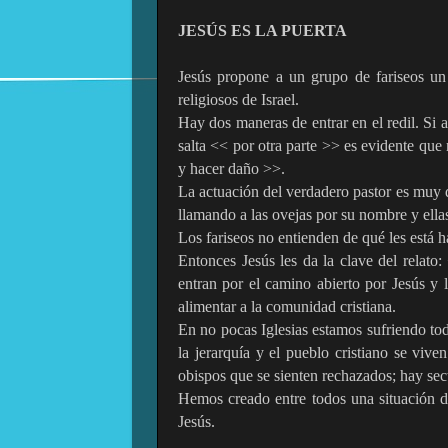
JESÚS ES LA PUERTA
Jesús propone a un grupo de fariseos un r
religiosos de Israel.
Hay dos maneras de entrar en el redil. Si a
salta << por otra parte >> es evidente que
y hacer daño >>.
La actuación del verdadero pastor es muy di
llamando a las ovejas por su nombre y ella
Los fariseos no entienden de qué les está 
Entonces Jesús les da la clave del relato
entran por el camino abierto por Jesús y 
alimentar a la comunidad cristiana.
En no pocas Iglesias estamos sufriendo tod
la jerarquía y el pueblo cristiano se vive
obispos que se sienten rechazados; hay sec
Hemos creado entre todos una situación d
Jesús.