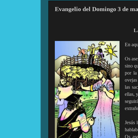
Evangelio del Domingo 3 de ma
L
En aque
Os ase
sino qu
por la
ovejas
las sa
ellas,
seguir
extrañ
Jesús 
hablab
Os ase