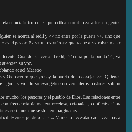
elato metafórico en el que critica con dureza a los dirigentes
lguien se acerca al redil y << no entra por la puerta >>, sino que
 no es el pastor. Es << un extraño >> que viene a << robar, matar
ferente. Cuando se acerca al redil, << entra por la puerta >>, va
s atienden su voz.
hablando aquel Maestro.
: << Os aseguro que yo soy la puerta de las ovejas >>. Quienes
le siguen viviendo su evangelio son verdaderos pastores: sabrán
os mucho: los pastores y el pueblo de Dios. Las relaciones entre
n con frecuencia de manera recelosa, crispada y conflictiva: hay
tores cristianos que se sienten marginados.
ifícil. Hemos perdido la paz. Vamos a necesitar cada vez más a