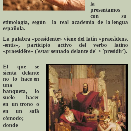
la
presentamos
con su
etimología, según la real academia de la lengua
española.
La palabra «presidente» viene del latín «praesĭdens,
-entis», participio activo del verbo latino
«praesidēre» ('estar sentado delante de' > 'presidir').
El que se
sienta delante
no lo hace en
una
banqueta, lo
suelo hacer
en un
trono o
en un sofá
cómodo;
donde