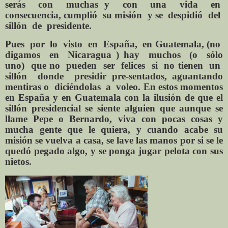
serás
con
muchas y
con
una
vida
en
consecuencia, cumplió
su misión
y se
despidió
del
sillón
de
presidente.
Pues
por
lo
visto
en
España,
en Guatemala, (no
digamos
en
Nicaragua ) hay
muchos
(o
sólo
uno)
que no
pueden
ser
felices
si
no tienen
un
sillón
donde
presidir pre-sentados, aguantando
mentiras o
diciéndolas
a
voleo. En estos momentos
en España y en Guatemala con la ilusión de que el
sillón presidencial se siente alguien que aunque se
llame Pepe o Bernardo, viva con pocas cosas y
mucha gente que le quiera, y cuando acabe su
misión se vuelva a casa, se lave las manos por si se le
quedó pegado algo, y se ponga jugar pelota con sus
nietos.