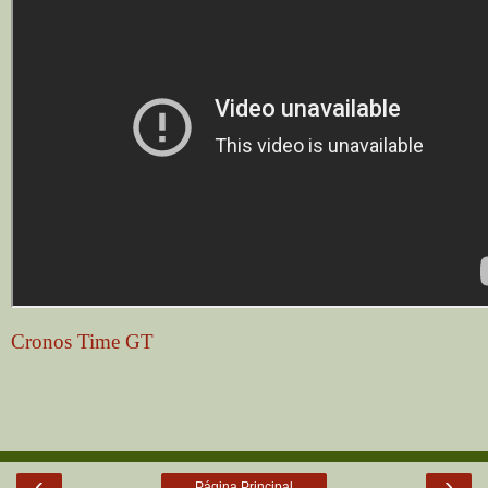
Cronos Time GT
‹
›
Página Principal