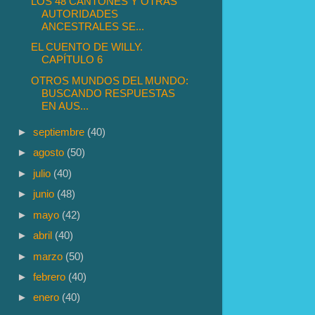
LOS 48 CANTONES Y OTRAS
AUTORIDADES
ANCESTRALES SE...
EL CUENTO DE WILLY.
CAPÍTULO 6
OTROS MUNDOS DEL MUNDO:
BUSCANDO RESPUESTAS
EN AUS...
►
septiembre
(40)
►
agosto
(50)
►
julio
(40)
►
junio
(48)
►
mayo
(42)
►
abril
(40)
►
marzo
(50)
►
febrero
(40)
►
enero
(40)