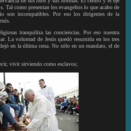
bservancia de sus ritos y sus normas. El centro y el eje
sús. Tal como presentan los evangelios lo que acabo de
io son incompatibles. Por eso los dirigentes de la
esús.
igiosas tranquiliza las conciencias. Por eso nuestra
fiar. La voluntad de Jesús quedó resumida en los tres
ejó en la última cena. No sólo en un mandato, el de
ecir, vivir sirviendo como esclavos;