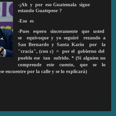
-¡Ah
y
por
eso Guatemala
sigue
estando Guatepeor ?
-Eso
es
-Pues
espero
sinceramente
que
usted
se
equivoque y yo seguiré
rezando
a
San Bernardo y Santa Karin
por
la
"cracia", (con c)
=
por el
gobierno del
pueblo ese
tan
sufrido. * (Si alguien no
comprende este cuento, que se lo
se encuentre por la calle y se lo explicar
á)