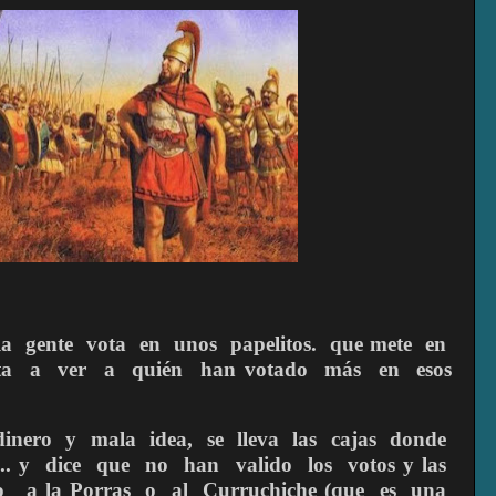
la
gente
vota
en
unos
papelitos.
que mete
en
ta
a
ver
a
quién
han votado
más
en
esos
dinero
y
mala
idea,
se
lleva
las
cajas
donde
.. y
dice
que
no
han
valido
los
votos y las
o
a la Porras
o
al
Curruchiche (que
es
una