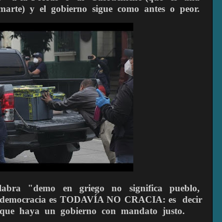
marte)
y
el
gobierno
sigue
como
antes
o
peor.
labra
"demo
en
griego
no
significa
pueblo,
democracia
es TODAVÍA NO CRACIA: es
decir
que
haya
un
gobierno
con
mandato
justo.