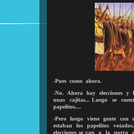
-Pues
como
ahora.
-No.
Ahora
hay
elecciones
y
unas
cajitas... Luego
se
cuen
papelitos....
-Pero
luego
viene
gente
con
estaban
los
papelitos
votados.
elecciones se van
a
la
porra