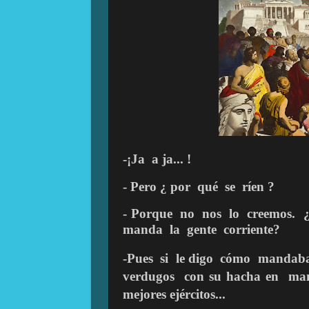
-¡Ja
a ja... !
- Pero ¿ por
qué
se
ríen ?
- Porque
no
nos
lo
creemos.
manda
la
gente
corriente?
-Pues
si
le digo
cómo
mandab
verdugos
con su hacha
en
man
mejores ejércitos...