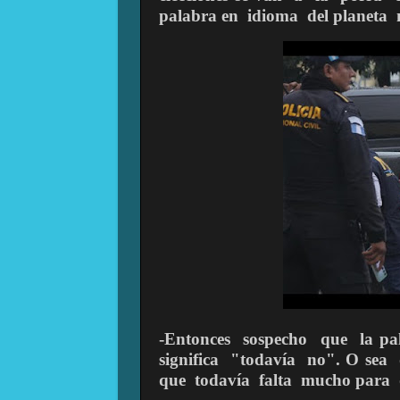
palabra en
idioma
del planeta
-Entonces
sospecho
que
la pa
significa
"todavía
no". O sea
que
todavía
falta
mucho para