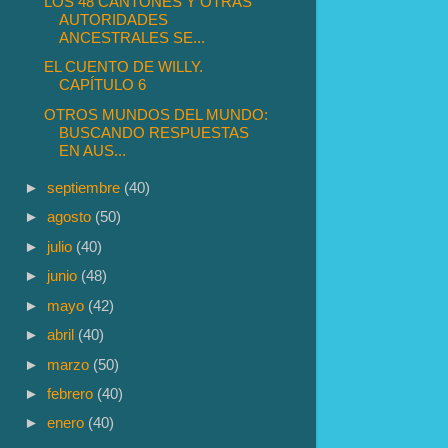
LOS 48 CANTONES Y OTRAS
AUTORIDADES
ANCESTRALES SE...
EL CUENTO DE WILLY.
CAPÍTULO 6
OTROS MUNDOS DEL MUNDO:
BUSCANDO RESPUESTAS
EN AUS...
►
septiembre
(40)
►
agosto
(50)
►
julio
(40)
►
junio
(48)
►
mayo
(42)
►
abril
(40)
►
marzo
(50)
►
febrero
(40)
►
enero
(40)