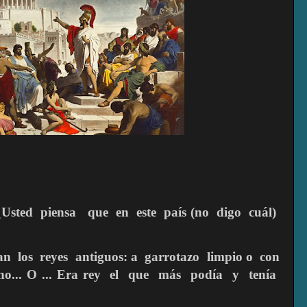
¿Usted
piensa
que
en
este
país (no
digo
cuál)
an
los
reyes
antiguos: a
garrotazo
limpio
o
con
o... O ... Era rey
el
que
más
podía
y
tenía