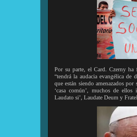
Por su parte, el Card. Czerny ha fe
“tendrá la audacia evangélica de de
que están siendo amenazados por s
‘casa común’, muchos de ellos i
Laudato si’, Laudate Deum y Fratelli