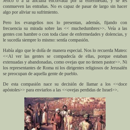
Jericó o a la anciana encorvada por la enfermedad, y se les
conmueven las entrañas. No es capaz de pasar de largo sin hacer
algo por aliviar su sufrimiento.
Pero los evangelios nos lo presentan, además, fijando con
frecuencia su mirada sobre las << muchedumbres>>. Veía a las
gentes con hambre o con toda clase de enfermedades y dolencias, y
le sucedía siempre lo mismo: sentía compasión.
Había algo que le dolía de manera especial. Nos lo recuerda Mateo:
<<Al ver las gentes se compadecía de ellas, porque estaban
extenuadas y abandonadas, como ovejas que no tienen pastor>>. Ni
los representantes de Roma ni los dirigentes religiosos de Jerusalén
se preocupan de aquella gente de pueblo.
De esta compasión nace su decisión de llamar a los <<doce
apóstoles>> para enviarlos a las <<ovejas perdidas de Israel>>.