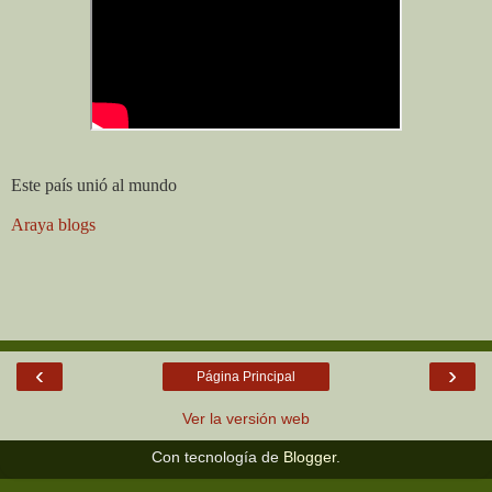
Este país unió al mundo
Araya blogs
‹
›
Página Principal
Ver la versión web
Con tecnología de
Blogger
.