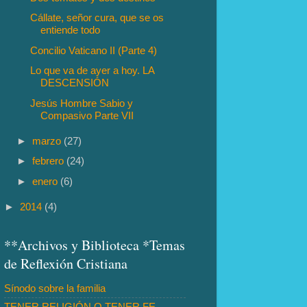
Cállate, señor cura, que se os
entiende todo
Concilio Vaticano II (Parte 4)
Lo que va de ayer a hoy. LA
DESCENSIÓN
Jesús Hombre Sabio y
Compasivo Parte VII
►
marzo
(27)
►
febrero
(24)
►
enero
(6)
►
2014
(4)
**Archivos y Biblioteca *Temas
de Reflexión Cristiana
Sínodo sobre la familia
TENER RELIGIÓN O TENER FE