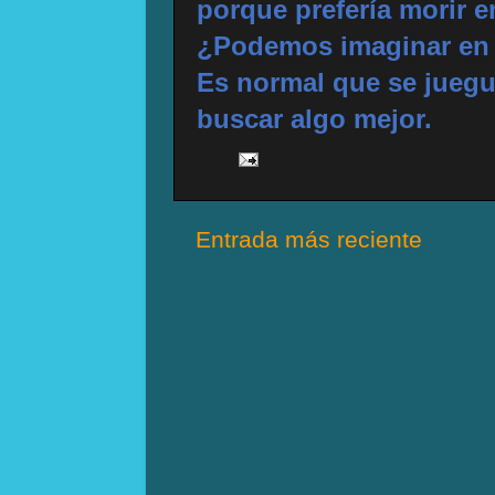
porque prefería morir e
¿Podemos imaginar en 
Es normal que se jueguen
buscar algo mejor.
Entrada más reciente