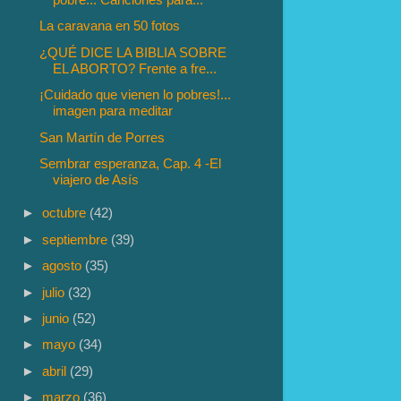
La caravana en 50 fotos
¿QUÉ DICE LA BIBLIA SOBRE
EL ABORTO? Frente a fre...
¡Cuidado que vienen lo pobres!...
imagen para meditar
San Martín de Porres
Sembrar esperanza, Cap. 4 -El
viajero de Asís
►
octubre
(42)
►
septiembre
(39)
►
agosto
(35)
►
julio
(32)
►
junio
(52)
►
mayo
(34)
►
abril
(29)
►
marzo
(36)