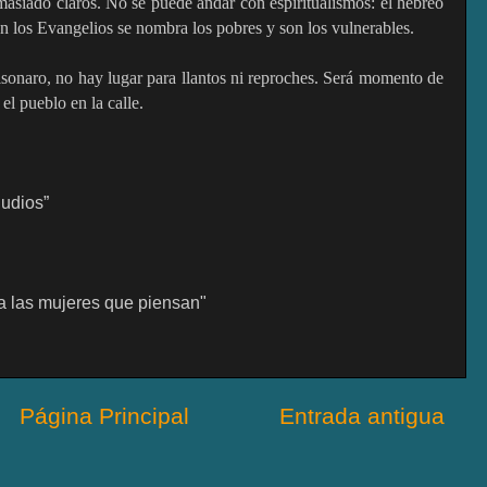
masiado claros. No se puede andar con espiritualismos: el hebreo
En los Evangelios se nombra los pobres y son los vulnerables.
olsonaro, no hay lugar para llantos ni reproches. Será momento de
el pueblo en la calle.
judios”
 a las mujeres que piensan"
Página Principal
Entrada antigua