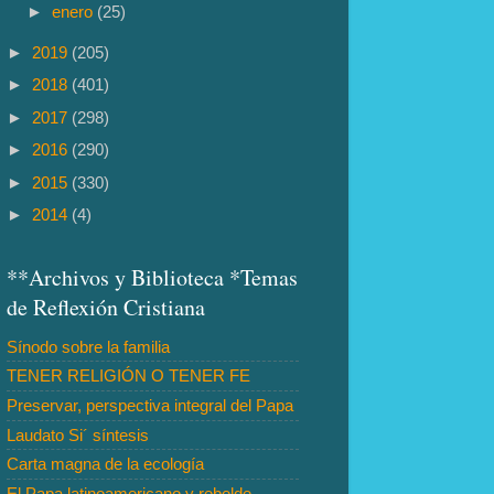
►
enero
(25)
►
2019
(205)
►
2018
(401)
►
2017
(298)
►
2016
(290)
►
2015
(330)
►
2014
(4)
**Archivos y Biblioteca *Temas
de Reflexión Cristiana
Sínodo sobre la familia
TENER RELIGIÓN O TENER FE
Preservar, perspectiva integral del Papa
Laudato Si´ síntesis
Carta magna de la ecología
El Papa latinoamericano y rebelde