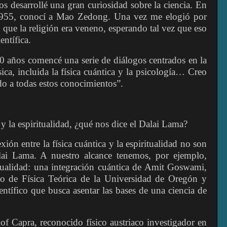
 desarrollé una gran curiosidad sobre la ciencia. En
1955, conocí a Mao Zedong. Una vez me elogió por
ó que la religión era veneno, esperando tal vez que eso
entífica.
 años comencé una serie de diálogos centrados en la
sica, incluida la física cuántica y la psicología… Creo
o a todas estos conocimientos”.
 y la espiritualidad, ¿qué nos dice el Dalai Lama?
ión entre la física cuántica y la espiritualidad no son
lai Lama. A nuestro alcance tenemos, por ejemplo,
itualidad: una integración cuántica de Amit Goswami,
to de Física Teórica de la Universidad de Oregón y
tífico que busca asentar las bases de una ciencia de
f Capra, reconocido físico austriaco investigador en