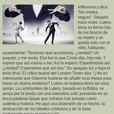
reflexiona y dice:
“No estaba
seguro”. Staupitz
hace mutis. Lutero
toma su tierno hijo
de los brazos de
su madre y se
queda solo con el
niño, hablando
suavemente: “Tenemos que acostarnos, ¿verdad? Un
poquito, y me verás. Eso fue lo que Cristo dijo, hijo mío. Y
espero que así vuelva a ser. Así lo espero. Esperémoslo así,
¿verdad? Esperemos que así sea.” Se apagala luz y baja el
telón final. El crítico teatral del London Times dijo: “¿No es
interesante que Osborne hubiese de añadir esas frases para
hacer un drama moderno? Lutero no hubiera dicho tal cosa
jamás. La certidumbre de Lutero, basada en la Biblia, se
arroja por la borda con una maniobra sutil, poniendo en su
boca palabras falsas que millares han tomado como
auténtica historia. He aquí una distorsión de un hecho, la
destrucción de los ideales cristianos y de la base
protestante por la manipulación