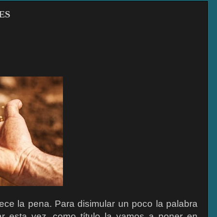
ES
ece la pena. Para disimular un poco la palabra
r esta vez, como título la vamos a poner en