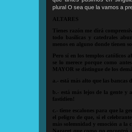
plural O sea que la vamos a p
ALTARES
Tienes razón me dirá comprensi
todo basílicas y catedrales abu
menos en alguno donde tienen solo
Pero sí en los templos católicos a
se lo merece porque como antes 
MAYOR se distingue de los demás
a.- está más alto que las bancas 
b.- está más lejos de la gente y 
fastidien!
c.- tiene escalones para que la 
el peligro de que, si el celebran
más solemnidad y emoción a la ce
Nazaret que como no encontró m