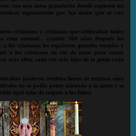
eso: con una mesa grandecita donde cupiesen los
estaban seguramente por loa datos que se van
eros cristianos y cristianas que celebraban todos
a cena normal... cuando 300 años después los
 a los cristianos les regalaron grandes templos y
vento a los cristianos en vez de mesa para comer
vez más altos, cada vez más lejos de la gente cada
del altar pusieron retablos llenos de estatuas muy
elebraba no se podía poner mirando a la gente y se
lo (qué falta de respeto a los fieles)