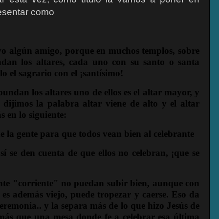
resentar como
vo algún amigo, porque en muchos templos, sobre
ndan los altares, cada uno con su santo o santa
 el sagrario con el ¡santísimo!
bundan los altares uno de ellos es el altar mayor, y
dijimos la palabra altar viene de alto y el altar
 en lo siguiente:
de la gente para que todos vean bien al celebrante
así se den cuenta de que ellos no celebran, ¡que se
gente "corriente" no puedan subir bien, aunque con
te es además viejo, puede tropezar y caerse. Eso da
remonia.. y la separa más de lo que hizo Jesús de
ás que una mesa donde fe a celebrar esa última