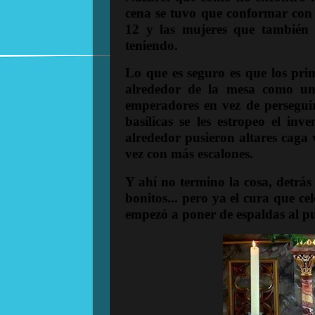
cena se tuvo que conformar con 
12 y las mujeres que también 
teniendo.
Lo que es seguro es que los prim
alrededor de la mesa como un
emperadores en vez de perseguir
basílicas se les estropeo el in
alrededor pusieron altares caga 
vez con más escalones.
Y ahí no termino la cosa, detrás 
bonitos... pero ya el cura que c
empezó a poner de espaldas al pueb