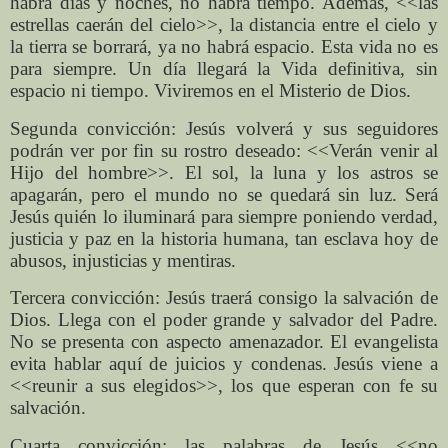
habrá días y noches, no habrá tiempo. Además, <<las
estrellas caerán del cielo>>, la distancia entre el cielo y
la tierra se borrará, ya no habrá espacio. Esta vida no es
para siempre. Un día llegará la Vida definitiva, sin
espacio ni tiempo. Viviremos en el Misterio de Dios.
Segunda convicción: Jesús volverá y sus seguidores
podrán ver por fin su rostro deseado: <<Verán venir al
Hijo del hombre>>. El sol, la luna y los astros se
apagarán, pero el mundo no se quedará sin luz. Será
Jesús quién lo iluminará para siempre poniendo verdad,
justicia y paz en la historia humana, tan esclava hoy de
abusos, injusticias y mentiras.
Tercera convicción: Jesús traerá consigo la salvación de
Dios. Llega con el poder grande y salvador del Padre.
No se presenta con aspecto amenazador. El evangelista
evita hablar aquí de juicios y condenas. Jesús viene a
<<reunir a sus elegidos>>, los que esperan con fe su
salvación.
Cuarta convicción: las palabras de Jesús <<no