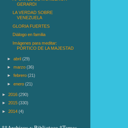
GERARDI
LA VERDAD SOBRE
VENEZUELA
GLORIA FUERTES
Diálogo en familia
Imágenes para meditar:
PÓRTICO DE LA MAJESTAD
►
abril
(29)
►
marzo
(36)
►
febrero
(21)
►
enero
(21)
►
2016
(290)
►
2015
(330)
►
2014
(4)
**Archivos y Biblioteca *Temas