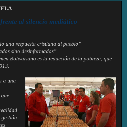
UELA
frente al silencio mediático
o una respuesta cristiana al pueblo”
ados sino desinformados”
men Bolivariano es la reducción de la pobreza, que
013.
a a una
, que
realidad
 gestión
nes