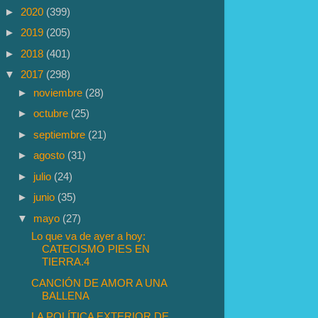
►
2020
(399)
►
2019
(205)
►
2018
(401)
▼
2017
(298)
►
noviembre
(28)
►
octubre
(25)
►
septiembre
(21)
►
agosto
(31)
►
julio
(24)
►
junio
(35)
▼
mayo
(27)
Lo que va de ayer a hoy:
CATECISMO PIES EN
TIERRA.4
CANCIÓN DE AMOR A UNA
BALLENA
LA POLÍTICA EXTERIOR DE