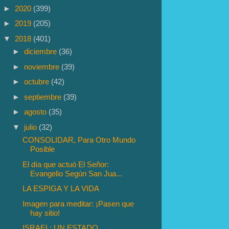
►
2020
(399)
►
2019
(205)
▼
2018
(401)
►
diciembre
(36)
►
noviembre
(39)
►
octubre
(42)
►
septiembre
(39)
►
agosto
(35)
▼
julio
(32)
CONSOLIDAR, Para Otro Mundo
Posible
El día que actuó El Señor:
Evangelio Según San Jua...
LA ESPIGA Y LA VIDA
Imagen para meditar: ¡Pasen que
hay sitio!
ISRAEL: UN ESTADO