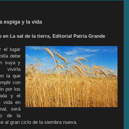
a espiga y la vida
n La sal de la tierra, Editorial Patria Grande
 el lugar
milla debe
an suya y
ivirla
en la que
mplir con
ón por los
ada y el
u vida en
nal, será
go de la
e al gran ciclo de la siembra nueva.