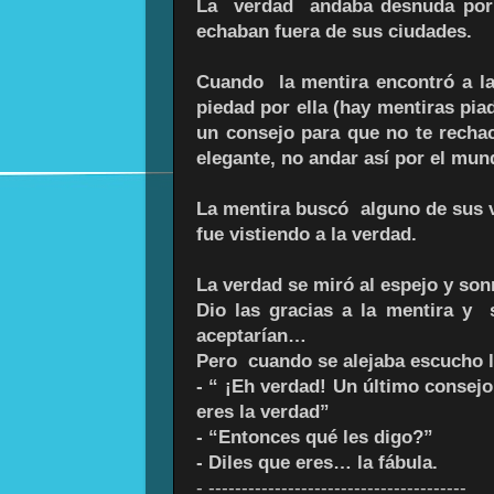
La verdad andaba desnuda por l
echaban fuera de sus ciudades.
Cuando la mentira encontró a la 
piedad por ella (hay mentiras pia
un consejo para que no te recha
elegante, no andar así por el mu
La mentira buscó alguno de sus v
fue vistiendo a la verdad.
La verdad se miró al espejo y son
Dio las gracias a la mentira y
aceptarían…
Pero cuando se alejaba escucho l
-
“ ¡Eh verdad! Un último consejo
eres la verdad”
-
“Entonces qué les digo?”
-
Diles que eres… la fábula.
-
---------------------------------------