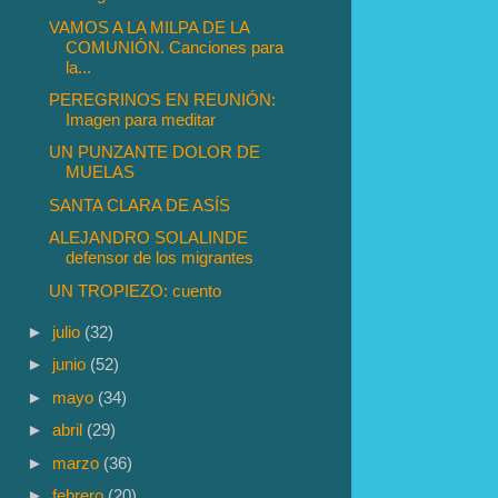
VAMOS A LA MILPA DE LA
COMUNIÓN. Canciones para
la...
PEREGRINOS EN REUNIÓN:
Imagen para meditar
UN PUNZANTE DOLOR DE
MUELAS
SANTA CLARA DE ASÍS
ALEJANDRO SOLALINDE
defensor de los migrantes
UN TROPIEZO: cuento
►
julio
(32)
►
junio
(52)
►
mayo
(34)
►
abril
(29)
►
marzo
(36)
►
febrero
(20)