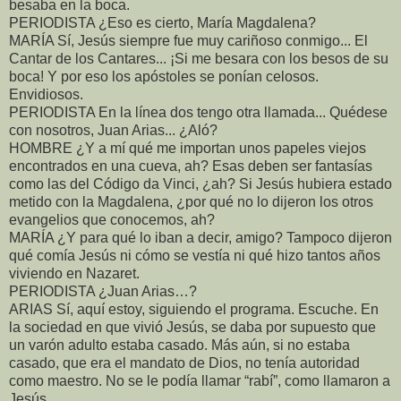
besaba en la boca.
PERIODISTA ¿Eso es cierto, María Magdalena?
MARÍA Sí, Jesús siempre fue muy cariñoso conmigo... El
Cantar de los Cantares... ¡Si me besara con los besos de su
boca! Y por eso los apóstoles se ponían celosos.
Envidiosos.
PERIODISTA En la línea dos tengo otra llamada... Quédese
con nosotros, Juan Arias... ¿Aló?
HOMBRE ¿Y a mí qué me importan unos papeles viejos
encontrados en una cueva, ah? Esas deben ser fantasías
como las del Código da Vinci, ¿ah? Si Jesús hubiera estado
metido con la Magdalena, ¿por qué no lo dijeron los otros
evangelios que conocemos, ah?
MARÍA ¿Y para qué lo iban a decir, amigo? Tampoco dijeron
qué comía Jesús ni cómo se vestía ni qué hizo tantos años
viviendo en Nazaret.
PERIODISTA ¿Juan Arias…?
ARIAS Sí, aquí estoy, siguiendo el programa. Escuche. En
la sociedad en que vivió Jesús, se daba por supuesto que
un varón adulto estaba casado. Más aún, si no estaba
casado, que era el mandato de Dios, no tenía autoridad
como maestro. No se le podía llamar “rabí”, como llamaron a
Jesús.