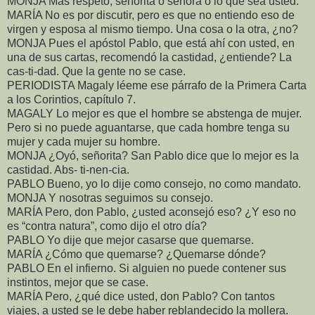
MONJA Más respeto, señorita o señora o lo que sea usted.
MARÍA No es por discutir, pero es que no entiendo eso de
virgen y esposa al mismo tiempo. Una cosa o la otra, ¿no?
MONJA Pues el apóstol Pablo, que está ahí con usted, en
una de sus cartas, recomendó la castidad, ¿entiende? La
cas-ti-dad. Que la gente no se case.
PERIODISTA Magaly léeme ese párrafo de la Primera Carta
a los Corintios, capítulo 7.
MAGALY Lo mejor es que el hombre se abstenga de mujer.
Pero si no puede aguantarse, que cada hombre tenga su
mujer y cada mujer su hombre.
MONJA ¿Oyó, señorita? San Pablo dice que lo mejor es la
castidad. Abs- ti-nen-cia.
PABLO Bueno, yo lo dije como consejo, no como mandato.
MONJA Y nosotras seguimos su consejo.
MARÍA Pero, don Pablo, ¿usted aconsejó eso? ¿Y eso no
es “contra natura”, como dijo el otro día?
PABLO Yo dije que mejor casarse que quemarse.
MARÍA ¿Cómo que quemarse? ¿Quemarse dónde?
PABLO En el infierno. Si alguien no puede contener sus
instintos, mejor que se case.
MARÍA Pero, ¿qué dice usted, don Pablo? Con tantos
viajes, a usted se le debe haber reblandecido la mollera.