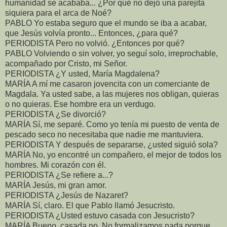
humanidad se acababa... ¿Por qué no dejó una parejita
siquiera para el arca de Noé?
PABLO Yo estaba seguro que el mundo se iba a acabar,
que Jesús volvía pronto... Entonces, ¿para qué?
PERIODISTA Pero no volvió. ¿Entonces por qué?
PABLO Volviendo o sin volver, yo seguí solo, irreprochable,
acompañado por Cristo, mi Señor.
PERIODISTA ¿Y usted, María Magdalena?
MARÍA A mí me casaron jovencita con un comerciante de
Magdala. Ya usted sabe, a las mujeres nos obligan, quieras
o no quieras. Ese hombre era un verdugo.
PERIODISTA ¿Se divorció?
MARÍA Sí, me separé. Como yo tenía mi puesto de venta de
pescado seco no necesitaba que nadie me mantuviera.
PERIODISTA Y después de separarse, ¿usted siguió sola?
MARÍA No, yo encontré un compañero, el mejor de todos los
hombres. Mi corazón con él.
PERIODISTA ¿Se refiere a...?
MARÍA Jesús, mi gran amor.
PERIODISTA ¿Jesús de Nazaret?
MARÍA Sí, claro. El que Pablo llamó Jesucristo.
PERIODISTA ¿Usted estuvo casada con Jesucristo?
MARÍA Bueno, casada no. No formalizamos nada porque