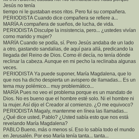
Jesús no tenía
tiempo ni le gustaban esos ritos. Pero fui su compañera.
PERIODISTA Cuando dice compañera se refiere a...
MARÍA A compañera de sueños, de lucha, de vida.
PERIODISTA Disculpe la insistencia, pero... ¿ustedes vivían
como marido y mujer?
MARÍA Cuando se podía, sí. Pero Jesús andaba de un lado
a otro, gastando sandalias, de aquí para allá, predicando la
llegada del Reino de Dios. Como él decía, no tenía dónde
reclinar la cabeza. Aunque en mi pecho la reclinaba algunas
veces.
PERIODISTA Ya puede suponer, María Magdalena, que lo
que nos ha dicho despierta un avispero de llamadas... Es un
tema muy polémico... muy problemático...
MARÍA Pues no veo el problema porque es un mandato de
Dios. No es bueno que el hombre esté solo. Ni el hombre ni
la mujer. Así dijo el Creador al comienzo. ¿O me equivoco?
PERIODISTA Magaly, mantenme en línea las llamadas...
¿Qué dice usted, Pablo? ¿Usted sabía esto que nos está
revelando María Magdalena?
PABLO Bueno, más o menos sí. Eso lo sabía todo el mundo
en Jerusalén. Por eso María tenía tanta... tanta...