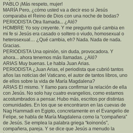
PABLO ¡Más respeto, mujer!
MARÍA Pero, ¿cómo usted va a decir eso si Jesús
comparaba el Reino de Dios con una noche de bodas?
PERIODISTA Otra llamada... ¿Aló?
HOMBRE Yo soy creyente. Y me pregunto qué cambia en
mi fe si Jesús era casado o soltero o viudo, homosexual o
heterosexual… ¿Qué cambia, eh? Nada. Nada de nada.
Gracias.
PERIODISTA Una opinión, sin duda, provocadora. Y
ahora... ahora tenemos más llamadas. ¿Aló?
ARIAS Muy buenas. Le habla Juan Arias.
PERIODISTA ¿Juan Arias, el periodista que cubrió tantos
años las noticias del Vaticano, el autor de tantos libros, uno
de ellos sobre la vida de María Magdalena?
ARIAS El mismo. Y llamo para confirmar la relación de ella
con Jesús. No solo hay cuatro evangelios, como estamos
acostumbrados a pensar. Hubo más, escritos por distintas
comunidades. En los que se encontraron en las cuevas de
Nag Hammadi en Egipto, concretamente en el Evangelio de
Felipe, se habla de María Magdalena como la “compañera”
de Jesús. Se emplea la palabra griega “koinonós”,
compañera, pareja. Y se dice que Jesús a menudo la