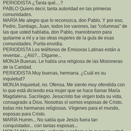
PERIODISTA ¿Tanta qué…?
PABLO Quiero decir, tanta autoridad en las primeras
comunidades.
MARÍA Me alegro que lo reconozca, don Pablo. Y por eso,
Pedro, Santiago, Juan, todos los varones, las “columnas” de
las que usted hablaba, don Pablo, maniobraron para
quitarme a mí y a las otras mujeres de la guía de esas
comunidades. Purita envidia.
PERIODISTA Los teléfonos de Emisoras Latinas están a
reventar... ¿Aló?... Dígame...
MONJA Buenas. Le habla una religiosa de las Misioneras
de la Caridad.
PERIODISTA Muy buenas, hermana. ¿Cuál es su
inquietud?
MONJA Inquietud, no. Ofensa. Me siento muy ofendida con
lo que está diciendo esa mujer que se hace llamar María
Magdalena. Sacrilegio. Jesucristo fue virgen toda su vida,
consagrado a Dios. Nosotras sí somos esposas de Cristo,
todas mis hermanas religiosas. Vírgenes para el mundo,
esposas para Cristo.
MARÍA Humm... No sabía que Jesús fuera tan
conquistador... con tantas esposas...