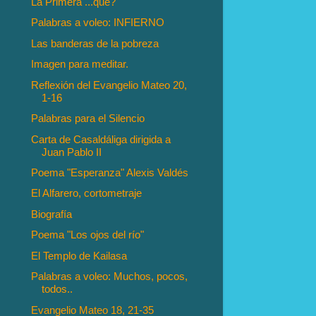
La Primera ...que?
Palabras a voleo: INFIERNO
Las banderas de la pobreza
Imagen para meditar.
Reflexión del Evangelio Mateo 20,
1-16
Palabras para el Silencio
Carta de Casaldáliga dirigida a
Juan Pablo II
Poema "Esperanza" Alexis Valdés
El Alfarero, cortometraje
Biografía
Poema "Los ojos del río"
El Templo de Kailasa
Palabras a voleo: Muchos, pocos,
todos..
Evangelio Mateo 18, 21-35