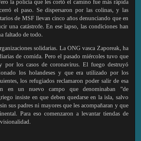
ero la policía que les cortó el camino fue màs rápida
erró el paso. Se dispersaron por las colinas, y las
untarios de MSF llevan cinco años denunciando que en
ir una catástrofe. En ese lapso, las condiciones han
ha faltado de todo.
 organizaciones solidarias. La ONG vasca Zaporeak, ha
diarias de comida. Pero el pasado miércoles tuvo que
 y por los casos de coronavirus. El fuego destruyó
donado los holandeses y que era utilizado por los
uientes, los refugiados reclamaron poder salir de esa
yeran en un nuevo campo que denominaban ”de
riego insiste en que deben quedarse en la isla, salvo
 sin sus padres ni mayores que les acompañaran y que
inental. Para eso comenzaron a levantar tiendas de
isionalidad.