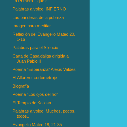
La Primera ...que?
Palabras a voleo: INFIERNO
Las banderas de la pobreza
Imagen para meditar.
Reflexión del Evangelio Mateo 20,
1-16
Palabras para el Silencio
Carta de Casaldáliga dirigida a
Juan Pablo II
Poema "Esperanza" Alexis Valdés
El Alfarero, cortometraje
Biografía
Poema "Los ojos del río"
El Templo de Kailasa
Palabras a voleo: Muchos, pocos,
todos..
Evangelio Mateo 18, 21-35