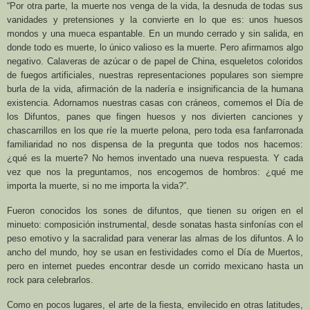
“Por otra parte, la muerte nos venga de la vida, la desnuda de todas sus
vanidades y pretensiones y la convierte en lo que es: unos huesos
mondos y una mueca espantable. En un mundo cerrado y sin salida, en
donde todo es muerte, lo único valioso es la muerte. Pero afirmamos algo
negativo. Calaveras de azúcar o de papel de China, esqueletos coloridos
de fuegos artificiales, nuestras representaciones populares son siempre
burla de la vida, afirmación de la nadería e insignificancia de la humana
existencia. Adornamos nuestras casas con cráneos, comemos el Día de
los Difuntos, panes que fingen huesos y nos divierten canciones y
chascarrillos en los que ríe la muerte pelona, pero toda esa fanfarronada
familiaridad no nos dispensa de la pregunta que todos nos hacemos:
¿qué es la muerte? No hemos inventado una nueva respuesta. Y cada
vez que nos la preguntamos, nos encogemos de hombros: ¿qué me
importa la muerte, si no me importa la vida?”.
Fueron conocidos los sones de difuntos, que tienen su origen en el
minueto: composición instrumental, desde sonatas hasta sinfonías con el
peso emotivo y la sacralidad para venerar las almas de los difuntos. A lo
ancho del mundo, hoy se usan en festividades como el Día de Muertos,
pero en internet puedes encontrar desde un corrido mexicano hasta un
rock para celebrarlos.
Como en pocos lugares, el arte de la fiesta, envilecido en otras latitudes,