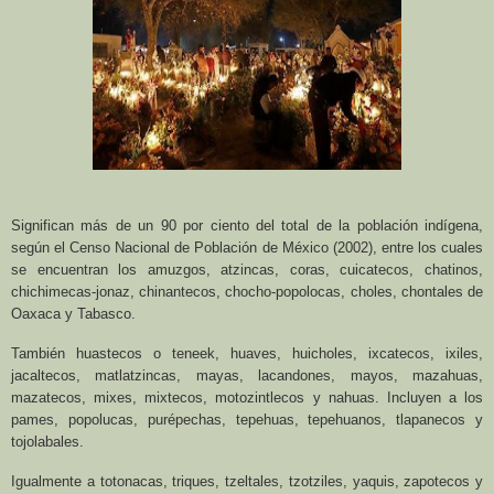
Significan más de un 90 por ciento del total de la población indígena,
según el Censo Nacional de Población de México (2002), entre los cuales
se encuentran los amuzgos, atzincas, coras, cuicatecos, chatinos,
chichimecas-jonaz, chinantecos, chocho-popolocas, choles, chontales de
Oaxaca y Tabasco.
También huastecos o teneek, huaves, huicholes, ixcatecos, ixiles,
jacaltecos, matlatzincas, mayas, lacandones, mayos, mazahuas,
mazatecos, mixes, mixtecos, motozintlecos y nahuas. Incluyen a los
pames, popolucas, purépechas, tepehuas, tepehuanos, tlapanecos y
tojolabales.
Igualmente a totonacas, triques, tzeltales, tzotziles, yaquis, zapotecos y