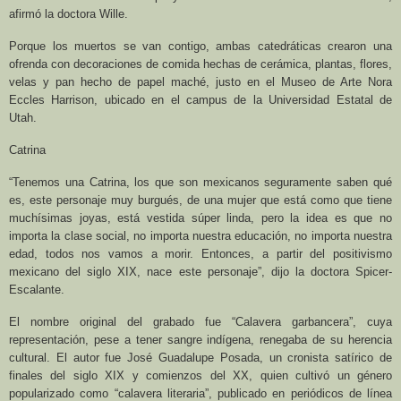
afirmó la doctora Wille.
Porque los muertos se van contigo, ambas catedráticas crearon una
ofrenda con decoraciones de comida hechas de cerámica, plantas, flores,
velas y pan hecho de papel maché, justo en el Museo de Arte Nora
Eccles Harrison, ubicado en el campus de la Universidad Estatal de
Utah.
Catrina
“Tenemos una Catrina, los que son mexicanos seguramente saben qué
es, este personaje muy burgués, de una mujer que está como que tiene
muchísimas joyas, está vestida súper linda, pero la idea es que no
importa la clase social, no importa nuestra educación, no importa nuestra
edad, todos nos vamos a morir. Entonces, a partir del positivismo
mexicano del siglo XIX, nace este personaje”, dijo la doctora Spicer-
Escalante.
El nombre original del grabado fue “Calavera garbancera”, cuya
representación, pese a tener sangre indígena, renegaba de su herencia
cultural. El autor fue José Guadalupe Posada, un cronista satírico de
finales del siglo XIX y comienzos del XX, quien cultivó un género
popularizado como “calavera literaria”, publicado en periódicos de línea