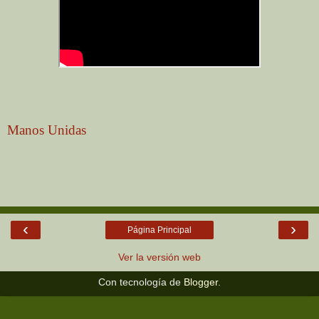
Manos Unidas
‹
›
Página Principal
Ver la versión web
Con tecnología de
Blogger
.