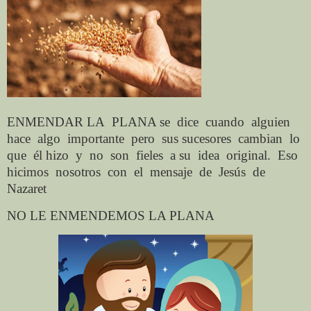
ENMENDAR LA
PLANA se
dice
cuando
alguien
hace
algo
importante
pero
sus sucesores
cambian
lo
que
él hizo
y
no
son
fieles
a su
idea
original.
Eso
hicimos
nosotros
con
el
mensaje
de
Jesús
de
Nazaret
NO LE ENMENDEMOS LA PLANA