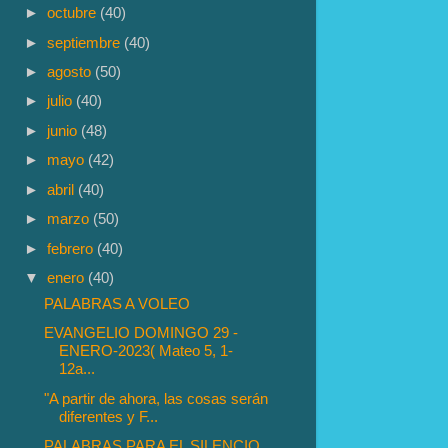
►
octubre
(40)
►
septiembre
(40)
►
agosto
(50)
►
julio
(40)
►
junio
(48)
►
mayo
(42)
►
abril
(40)
►
marzo
(50)
►
febrero
(40)
▼
enero
(40)
PALABRAS A VOLEO
EVANGELIO DOMINGO 29 -
ENERO-2023( Mateo 5, 1-
12a...
"A partir de ahora, las cosas serán
diferentes y F...
PALABRAS PARA EL SILENCIO