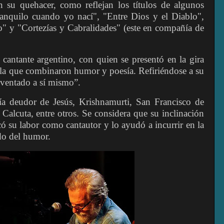
n su quehacer, como reflejan los títulos de algunos
anquilo cuando yo nací", "Entre Dios y el Diablo",
do" y "Cortezías y Cabralidades" (este en compañía de
 cantante argentino, con quien se presentó en la gira
 la que combinaron humor y poesía. Refiriéndose a su
nventado a sí mismo”.
tía deudor de Jesús, Krishnamurti, San Francisco de
Calcuta, entre otros. Se considera que su inclinación
có su labor como cantautor y lo ayudó a incurrir en la
ido del humor.