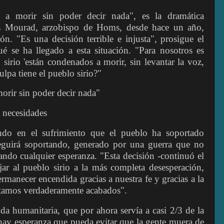
 a morir sin poder decir nada", es la dramática
s Mourad, arzobispo de Homs, desde hace un año,
ón. "Es una decisión terrible e injusta", prosigue el
é se ha llegado a esta situación. "Para nosotros es
sirio 'están condenados a morir, sin levantar la voz,
ulpa tiene el pueblo sirio?"
orir sin poder decir nada"
s necesidades
ando en el sufrimiento que el pueblo ha soportado
eguirá soportando, generado por una guerra que no
ando cualquier esperanza. "Esta decisión -continuó el
jar al pueblo sirio a la más completa desesperación,
rmanecer encendida gracias a nuestra fe y gracias a la
estamos verdaderamente acabados".
da humanitaria, que por ahora servía a casi 2/3 de la
hay esperanza que pueda evitar que la gente muera de